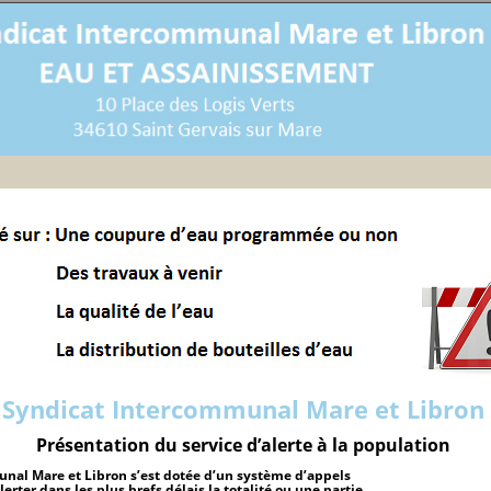
Syndicat Intercommunal Mare et Libron
Présentation du service d’alerte à la population
nal Mare et Libron
s’est dotée d’un système d’appels
erter dans les plus brefs délais la totalité ou une partie