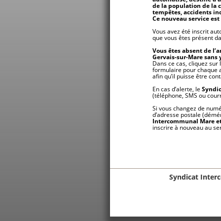
de la population de la 
tempêtes, accidents ind
Ce nouveau service est 
Vous avez été inscrit au
que vous êtes présent dan
Vous êtes absent de l’a
Gervais-sur-Mare sans y 
Dans ce cas, cliquez sur 
formulaire pour chaque ad
afin qu’il puisse être co
En cas d’alerte, le
Syndic
(téléphone, SMS ou courri
Si vous changez de numér
d’adresse postale (démén
Intercommunal Mare et
inscrire à nouveau au ser
Syndicat Inter