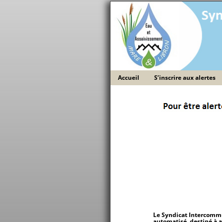
Accueil
S’inscrire aux alertes
Le
Syndicat Intercommu
automatisé, destiné à al