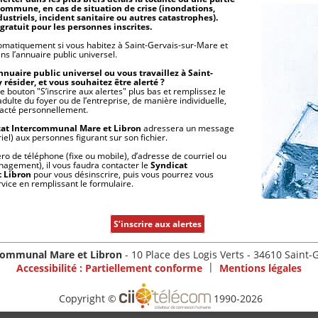
commune, en cas de situation de crise (inondations,
ustriels, incident sanitaire ou autres catastrophes).
gratuit pour les personnes inscrites.
tomatiquement si vous habitez à Saint-Gervais-sur-Mare et
s l’annuaire public universel.
nnuaire public universel ou vous travaillez à Saint-
résider, et vous souhaitez être alerté ?
le bouton "S’inscrire aux alertes" plus bas et remplissez le
ulte du foyer ou de l’entreprise, de manière individuelle,
ntacté personnellement.
at Intercommunal Mare et Libron
adressera un message
el) aux personnes figurant sur son fichier.
o de téléphone (fixe ou mobile), d’adresse de courriel ou
agement), il vous faudra contacter le
Syndicat
 Libron
pour vous désinscrire, puis vous pourrez vous
vice en remplissant le formulaire.
S’inscrire aux alertes
communal Mare et Libron
- 10 Place des Logis Verts - 34610 Saint
|
Accessibilité : Partiellement conforme
Mentions légales
Copyright ©
1990-2026